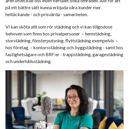
åren utvecklat oss inom flertalet olika områden. Allt för att
på ett bättre sätt kunna erbjuda våra kunder mer
heltäckande - och prisvärda - samarbeten.
Vi kan sköta allt som rör städning och vi kan tillgodose
behoven som finns hos privatpersoner – hemstädning,
storstädning, fönsterputsning, flyttstädning exempelvis –
hos företag – kontorsstädning och byggstädning - samt hos
fastighetsägare och BRF:er - trappstädning, garagestädning
och underhållsstädning.