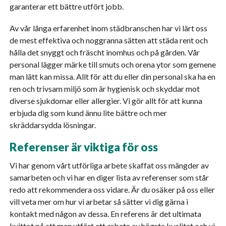
garanterar ett bättre utfört jobb.
Av vår långa erfarenhet inom städbranschen har vi lärt oss
de mest effektiva och noggranna sätten att städa rent och
hålla det snyggt och fräscht inomhus och på gården. Vår
personal lägger märke till smuts och orena ytor som gemene
man lätt kan missa. Allt för att du eller din personal ska ha en
ren och trivsam miljö som är hygienisk och skyddar mot
diverse sjukdomar eller allergier. Vi gör allt för att kunna
erbjuda dig som kund ännu lite bättre och mer
skräddarsydda lösningar.
Referenser är viktiga för oss
Vi har genom vårt utförliga arbete skaffat oss mängder av
samarbeten och vi har en diger lista av referenser som står
redo att rekommendera oss vidare. Är du osäker på oss eller
vill veta mer om hur vi arbetar så sätter vi dig gärna i
kontakt med någon av dessa. En referens är det ultimata
kvittot på att man utfört ett arbete av högsta kvalitet och vi